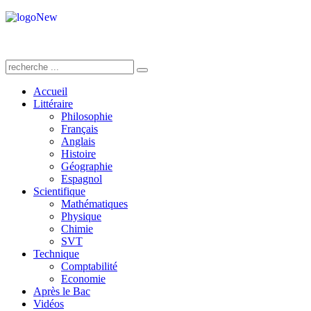
Accueil
Littéraire
Philosophie
Français
Anglais
Histoire
Géographie
Espagnol
Scientifique
Mathématiques
Physique
Chimie
SVT
Technique
Comptabilité
Economie
Après le Bac
Vidéos