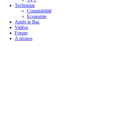
Technique
Comptabilité
Economie
Après le Bac
Vidéos
Forum
A propos