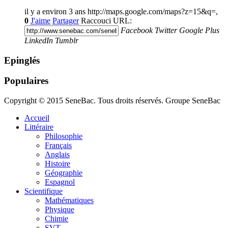
il y a environ 3 ans
http://maps.google.com/maps?z=15&q=,
0
J'aime
Partager
Raccouci URL:
Facebook
Twitter
Google Plus
LinkedIn
Tumblr
Epinglés
Populaires
Copyright © 2015 SeneBac. Tous droits réservés. Groupe SeneBac
Accueil
Littéraire
Philosophie
Français
Anglais
Histoire
Géographie
Espagnol
Scientifique
Mathématiques
Physique
Chimie
SVT