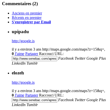
Commentaires (
2
)
Anciens en premier
Récents en premier
S'enregistrer par Email
upipadu
http://google.is
il y a environ 3 ans
http://maps.google.com/maps?z=15&q=,
0
J'aime
Partager
Raccouci URL:
Facebook
Twitter
Google Plus
LinkedIn
Tumblr
elozeh
http://google.is
il y a environ 3 ans
http://maps.google.com/maps?z=15&q=,
0
J'aime
Partager
Raccouci URL:
Facebook
Twitter
Google Plus
LinkedIn
Tumblr