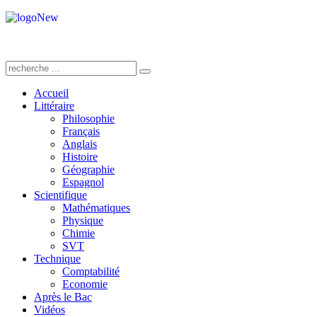
Accueil
Littéraire
Philosophie
Français
Anglais
Histoire
Géographie
Espagnol
Scientifique
Mathématiques
Physique
Chimie
SVT
Technique
Comptabilité
Economie
Après le Bac
Vidéos