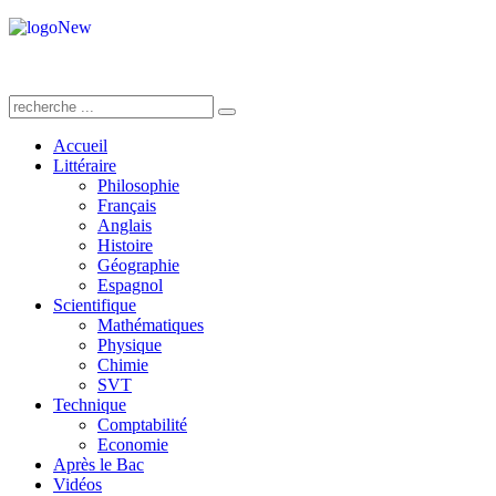
Accueil
Littéraire
Philosophie
Français
Anglais
Histoire
Géographie
Espagnol
Scientifique
Mathématiques
Physique
Chimie
SVT
Technique
Comptabilité
Economie
Après le Bac
Vidéos