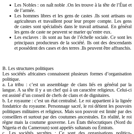
Les Nobles : on naît noble .On les trouve à la tête de l’État et
de l’armée.
Les hommes libres et les gens de castes .Ils sont artisans ou
agriculteurs et travaillent pour leur propre compte. Les gens
de castes sont spécialisés dans le travail artisanal. En général
les gens de caste ne peuvent se marier qu’entre eux.
Les esclaves : ils sont au bas de l’échelle sociale. Ce sont les
principaux producteurs de la société. Ils ont des descendants
et possèdent des cases et des terres .Ils peuvent être affranchis.
B. Les structures politiques
Les sociétés africaines connaissent plusieurs formes d’organisation
politique.
a. La tribu : c’est un assemblage de clans liés en général par la
langue. A sa tête il y a un chef qui à un caractère religieux. Celui-ci
est assisté d’un conseil de chefs de clans et de dignitaires.
b. Le royaume : c’est un état centralisé. Le roi appartient à la lignée
fondatrice du royaume. Personnage sacré, le roi détient les pouvoirs
politiques militaires et religieux. Mais son pouvoir est limité par des
conseillers et surtout par des coutumes ancestrales. En réalité, le roi
règne mais la coutume gouverne. Les États théocratiques (Nord du
Nigeria et du Cameroun) sont appelés sultanats ou Émirats.
c. Les sociétés secrètes : Ce sont des organisations politico-