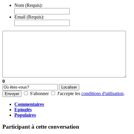
Nom (Requis):
Email (Requis):
0
Localiser
S'abonner
J'accepte les
conditions d'utilisation
.
Envoyer
Commentaires
Epinglés
Populaires
Participant à cette conversation