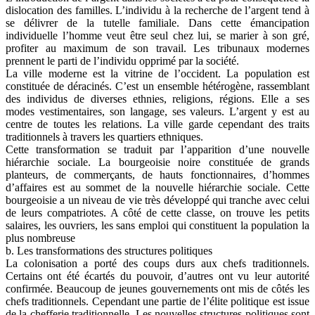
dislocation des familles. L’individu à la recherche de l’argent tend à
se délivrer de la tutelle familiale. Dans cette émancipation
individuelle l’homme veut être seul chez lui, se marier à son gré,
profiter au maximum de son travail. Les tribunaux modernes
prennent le parti de l’individu opprimé par la société.
La ville moderne est la vitrine de l’occident. La population est
constituée de déracinés. C’est un ensemble hétérogène, rassemblant
des individus de diverses ethnies, religions, régions. Elle a ses
modes vestimentaires, son langage, ses valeurs. L’argent y est au
centre de toutes les relations. La ville garde cependant des traits
traditionnels à travers les quartiers ethniques.
Cette transformation se traduit par l’apparition d’une nouvelle
hiérarchie sociale. La bourgeoisie noire constituée de grands
planteurs, de commerçants, de hauts fonctionnaires, d’hommes
d’affaires est au sommet de la nouvelle hiérarchie sociale. Cette
bourgeoisie a un niveau de vie très développé qui tranche avec celui
de leurs compatriotes. A côté de cette classe, on trouve les petits
salaires, les ouvriers, les sans emploi qui constituent la population la
plus nombreuse
b. Les transformations des structures politiques
La colonisation a porté des coups durs aux chefs traditionnels.
Certains ont été écartés du pouvoir, d’autres ont vu leur autorité
confirmée. Beaucoup de jeunes gouvernements ont mis de côtés les
chefs traditionnels. Cependant une partie de l’élite politique est issue
de la chefferie traditionnelle. Les nouvelles structures politiques sont