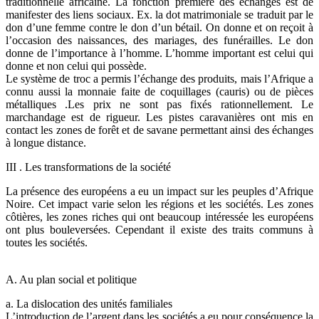
traditionnelle africaine. La fonction première des échanges est de
manifester des liens sociaux. Ex. la dot matrimoniale se traduit par le
don d’une femme contre le don d’un bétail. On donne et on reçoit à
l’occasion des naissances, des mariages, des funérailles. Le don
donne de l’importance à l’homme. L’homme important est celui qui
donne et non celui qui possède.
Le système de troc a permis l’échange des produits, mais l’Afrique a
connu aussi la monnaie faite de coquillages (cauris) ou de pièces
métalliques .Les prix ne sont pas fixés rationnellement. Le
marchandage est de rigueur. Les pistes caravanières ont mis en
contact les zones de forêt et de savane permettant ainsi des échanges
à longue distance.
III . Les transformations de la société
La présence des européens a eu un impact sur les peuples d’Afrique
Noire. Cet impact varie selon les régions et les sociétés. Les zones
côtières, les zones riches qui ont beaucoup intéressée les européens
ont plus bouleversées. Cependant il existe des traits communs à
toutes les sociétés.
A. Au plan social et politique
a. La dislocation des unités familiales
L’introduction de l’argent dans les sociétés a eu pour conséquence la