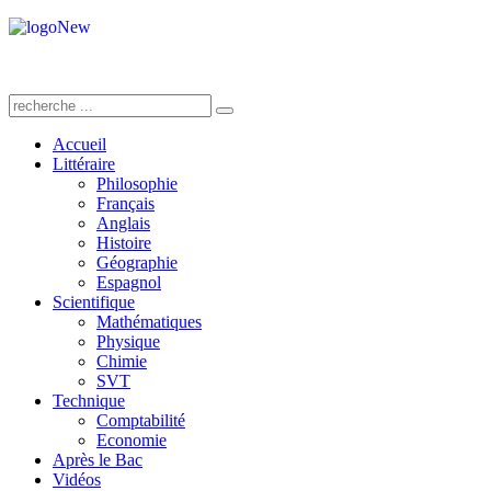
Accueil
Littéraire
Philosophie
Français
Anglais
Histoire
Géographie
Espagnol
Scientifique
Mathématiques
Physique
Chimie
SVT
Technique
Comptabilité
Economie
Après le Bac
Vidéos