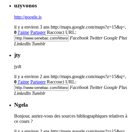
uzyvonos
http://google.is
il y a environ 3 ans
http://maps.google.com/maps?z=15&q=,
0
J'aime
Partager
Raccouci URL:
Facebook
Twitter
Google Plus
LinkedIn
Tumblr
jty
jydt
il y a environ 2 ans
http://maps.google.com/maps?z=15&q=,
0
J'aime
Partager
Raccouci URL:
Facebook
Twitter
Google Plus
LinkedIn
Tumblr
Ngela
Bonjour, auriez-vous des sources bibliographiques relatives à
ce cours ?
il y a environ 2 ans
http://maps.google.com/maps?z=15&q=,