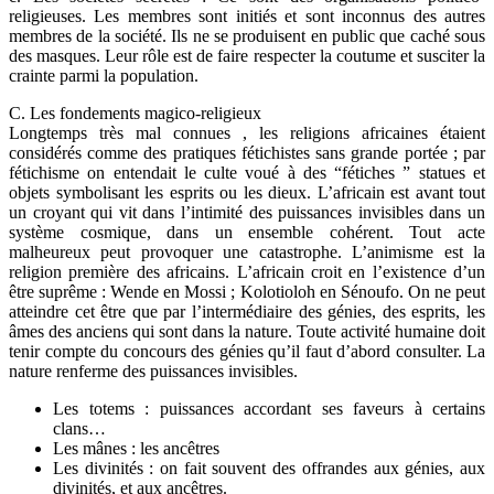
religieuses. Les membres sont initiés et sont inconnus des autres
membres de la société. Ils ne se produisent en public que caché sous
des masques. Leur rôle est de faire respecter la coutume et susciter la
crainte parmi la population.
C. Les fondements magico-religieux
Longtemps très mal connues , les religions africaines étaient
considérés comme des pratiques fétichistes sans grande portée ; par
fétichisme on entendait le culte voué à des “fétiches ” statues et
objets symbolisant les esprits ou les dieux. L’africain est avant tout
un croyant qui vit dans l’intimité des puissances invisibles dans un
système cosmique, dans un ensemble cohérent. Tout acte
malheureux peut provoquer une catastrophe. L’animisme est la
religion première des africains. L’africain croit en l’existence d’un
être suprême : Wende en Mossi ; Kolotioloh en Sénoufo. On ne peut
atteindre cet être que par l’intermédiaire des génies, des esprits, les
âmes des anciens qui sont dans la nature. Toute activité humaine doit
tenir compte du concours des génies qu’il faut d’abord consulter. La
nature renferme des puissances invisibles.
Les totems : puissances accordant ses faveurs à certains
clans…
Les mânes : les ancêtres
Les divinités : on fait souvent des offrandes aux génies, aux
divinités, et aux ancêtres.