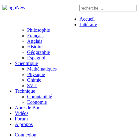
Accueil
Littéraire
Philosophie
Français
Anglais
Histoire
Géographie
Espagnol
Scientifique
Mathématiques
Physique
Chimie
SVT
Technique
Comptabilité
Economie
Après le Bac
Vidéos
Forum
A propos
Connexion