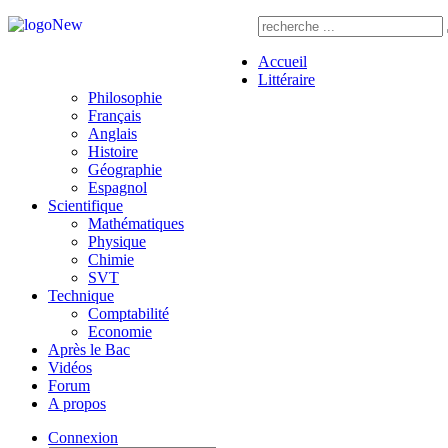
Accueil
Littéraire
Philosophie
Français
Anglais
Histoire
Géographie
Espagnol
Scientifique
Mathématiques
Physique
Chimie
SVT
Technique
Comptabilité
Economie
Après le Bac
Vidéos
Forum
A propos
Connexion