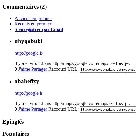
Commentaires (
2
)
Anciens en premier
Récents en premier
S'enregistrer par Email
uhyqobuki
http://google.is
il y a environ 3 ans
http://maps.google.com/maps?z=15&q=,
0
J'aime
Partager
Raccouci URL:
obahefixy
http://google.is
il y a environ 3 ans
http://maps.google.com/maps?z=15&q=,
0
J'aime
Partager
Raccouci URL:
Epinglés
Populaires