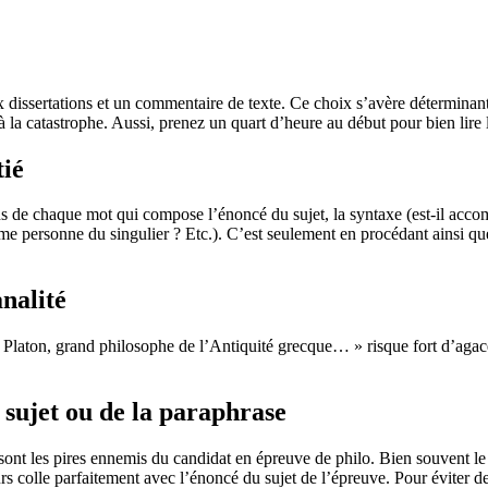
ux dissertations et un commentaire de texte. Ce choix s’avère déterminan
la catastrophe. Aussi, prenez un quart d’heure au début pour bien lire le
tié
ns de chaque mot qui compose l’énoncé du sujet, la syntaxe (est-il accom
isième personne du singulier ? Etc.). C’est seulement en procédant ainsi 
nalité
Platon, grand philosophe de l’Antiquité grecque… » risque fort d’agacer 
 sujet ou de la paraphrase
sont les pires ennemis du candidat en épreuve de philo. Bien souvent le h
ours colle parfaitement avec l’énoncé du sujet de l’épreuve. Pour éviter d