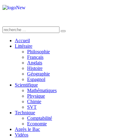
Accueil
Littéraire
Philosophie
Français
Anglais
Histoire
Géographie
Espagnol
Scientifique
Mathématiques
Physique
Chimie
SVT
Technique
Comptabilité
Economie
Après le Bac
Vidéos