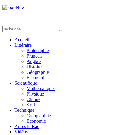
Accueil
Littéraire
Philosophie
Français
Anglais
Histoire
Géographie
Espagnol
Scientifique
Mathématiques
Physique
Chimie
SVT
Technique
Comptabilité
Economie
Après le Bac
Vidéos