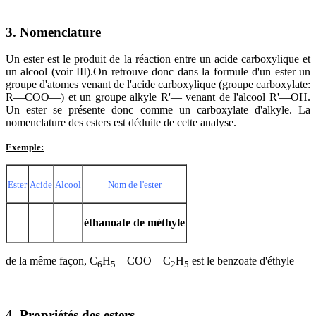
3. Nomenclature
Un ester est le produit de la réaction entre un acide carboxylique et
un alcool (voir III).On retrouve donc dans la formule d'un ester un
groupe d'atomes venant de l'acide carboxylique (groupe carboxylate:
R—COO—) et un groupe alkyle R'— venant de l'alcool R'—OH.
Un ester se présente donc comme un carboxylate d'alkyle. La
nomenclature des esters est déduite de cette analyse.
Exemple:
Ester
Acide
Alcool
Nom de l'ester
éthanoate de méthyle
de la même façon, C
H
—COO—C
H
est le benzoate d'éthyle
6
5
2
5
4. Propriétés des esters