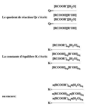
[RCOOR'][H
O]
2
Qr
=
[RCOOH][R'OH]
Le quotient de réaction Qr s'écrit:
[RCOOR'][H
O]
2
Qr
=
[RCOOH][R'OH]
[RCOOR']
[H
O]
éq
2
éq
K
=
[RCOOH]
[R'OH]
éq
éq
La constante d'équilibre K s'écrit:
[RCOOR']
[H
O]
éq
2
éq
K
=
[RCOOH]
[R'OH]
éq
éq
n(RCOOR')
n(H
O)
éq
2
éq
K
=
n(RCOOH)
n(R'OH)
éq
éq
ou encore:
n(RCOOR')
n(H
O)
éq
2
éq
K
=