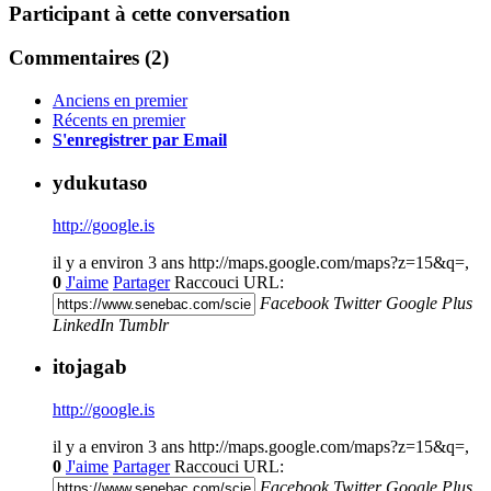
Participant à cette conversation
Commentaires (
2
)
Anciens en premier
Récents en premier
S'enregistrer par Email
ydukutaso
http://google.is
il y a environ 3 ans
http://maps.google.com/maps?z=15&q=,
0
J'aime
Partager
Raccouci URL:
Facebook
Twitter
Google Plus
LinkedIn
Tumblr
itojagab
http://google.is
il y a environ 3 ans
http://maps.google.com/maps?z=15&q=,
0
J'aime
Partager
Raccouci URL:
Facebook
Twitter
Google Plus