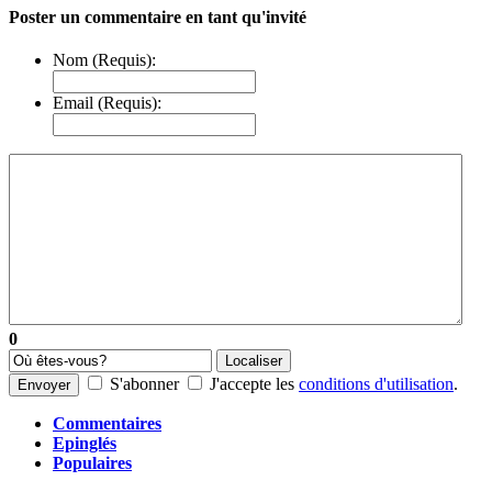
Poster un commentaire en tant qu'invité
Nom (Requis):
Email (Requis):
0
Localiser
S'abonner
J'accepte les
conditions d'utilisation
.
Envoyer
Commentaires
Epinglés
Populaires