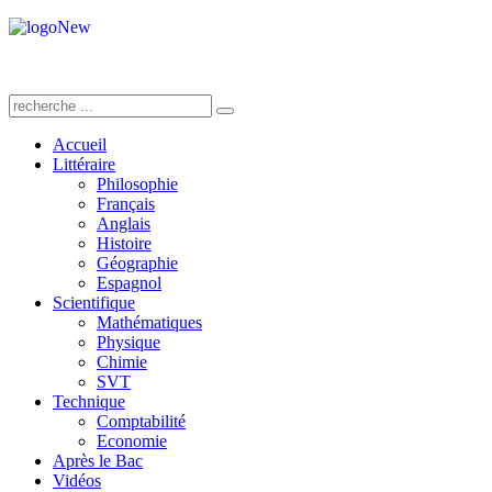
Accueil
Littéraire
Philosophie
Français
Anglais
Histoire
Géographie
Espagnol
Scientifique
Mathématiques
Physique
Chimie
SVT
Technique
Comptabilité
Economie
Après le Bac
Vidéos