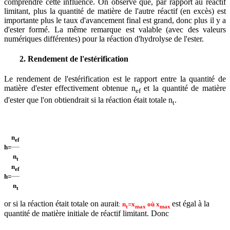
comprendre cette influence. On observe que, par rapport au réactif
limitant, plus la quantité de matière de l'autre réactif (en excès) est
importante plus le taux d'avancement final est grand, donc plus il y a
d'ester formé. La même remarque est valable (avec des valeurs
numériques différentes) pour la réaction d'hydrolyse de l'ester.
2. Rendement de l'estérification
Le rendement de l'estérification est le rapport entre la quantité de
matière d'ester effectivement obtenue n
et la quantité de matière
ef
d'ester que l'on obtiendrait si la réaction était totale n
.
t
n
ef
h
=
n
t
n
ef
h
=
n
t
or si la réaction était totale on aurait
est égal à la
:
n
=x
où
x
t
max
max
quantité de matière initiale de réactif limitant. Donc