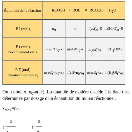
RCOOH + ROH = RCOOR' + H
O
Équation de la réaction
2
n
n
n(est)
=0
n(H
O)
=0
E.I (mol)
0
0
0
2
0
E.t (mol)
n(ac)=n
-x
n(al)=n
-x
n(H
O)=x
n(est)=x
0
0
2
l'avancement est x
E.E (mol)
n(ac)
=n
-x
n(al)=n
-x
n(est)
=x
n(H
O)
=x
f
0
f
0
f
f
f
2
f
f
l'avancement est x
f
On a donc x=n
-n(ac). La quantité de matière d'acide à la date t est
0
déterminée par dosage d'un échantillon du milieu réactionnel.
x
=n
.
max
0
x
x
t
=
t
=
x
n