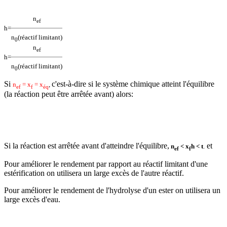
n
ef
h
=
n
(réactif limitant)
0
n
ef
h
=
n
(réactif limitant)
0
Si
c'est-à-dire si le système chimique atteint l'équilibre
n
= x
= x
,
ef
f
éq
(la réaction peut être arrêtée avant) alors:
Si la réaction est arrêtée avant d'atteindre l'équilibre,
et
n
< x
h
<
t
.
ef
f
Pour améliorer le rendement par rapport au réactif limitant d'une
estérification on utilisera un large excès de l'autre réactif.
Pour améliorer le rendement de l'hydrolyse d'un ester on utilisera un
large excès d'eau.