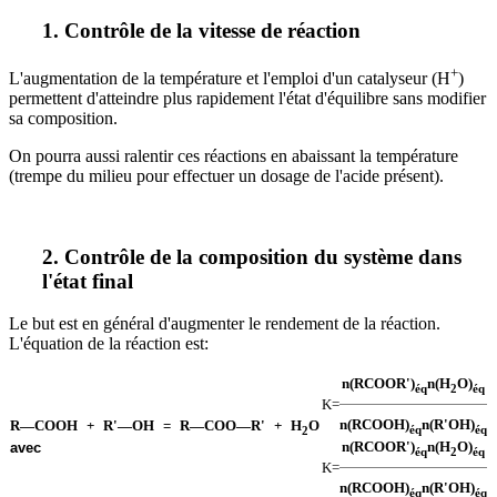
1. Contrôle de la vitesse de réaction
+
L'augmentation de la température et l'emploi d'un catalyseur (H
)
permettent d'atteindre plus rapidement l'état d'équilibre sans modifier
sa composition.
On pourra aussi ralentir ces réactions en abaissant la température
(trempe du milieu pour effectuer un dosage de l'acide présent).
2. Contrôle de la composition du système dans
l'état final
Le but est en général d'augmenter le rendement de la réaction.
L'équation de la réaction est:
n(RCOOR')
n(H
O)
éq
2
éq
K
=
n(RCOOH)
n(R'OH)
R—COOH + R'—OH = R—COO—R' + H
O
éq
éq
2
n(RCOOR')
n(H
O)
avec
éq
2
éq
K
=
n(RCOOH)
n(R'OH)
éq
éq