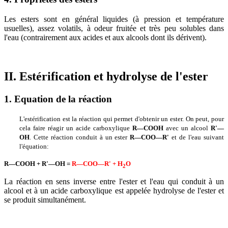
Les esters sont en général liquides (à pression et température
usuelles), assez volatils, à odeur fruitée et très peu solubles dans
l'eau (contrairement aux acides et aux alcools dont ils dérivent).
II. Estérification et hydrolyse de l'ester
1. Equation de la réaction
L'estérification est la réaction qui permet d'obtenir un ester. On peut, pour
cela faire réagir un acide carboxylique
R—COOH
avec un alcool
R'—
OH
. Cette réaction conduit à un ester
R—COO—R'
et de l'eau suivant
l'équation:
R—COOH + R'—OH
=
R—COO—R' + H
O
2
La réaction en sens inverse entre l'ester et l'eau qui conduit à un
alcool et à un acide carboxylique est appelée hydrolyse de l'ester et
se produit simultanément.