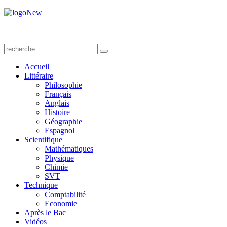
Accueil
Littéraire
Philosophie
Français
Anglais
Histoire
Géographie
Espagnol
Scientifique
Mathématiques
Physique
Chimie
SVT
Technique
Comptabilité
Economie
Après le Bac
Vidéos