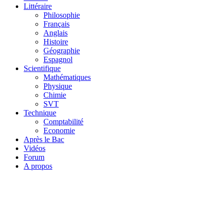
Littéraire
Philosophie
Français
Anglais
Histoire
Géographie
Espagnol
Scientifique
Mathématiques
Physique
Chimie
SVT
Technique
Comptabilité
Economie
Après le Bac
Vidéos
Forum
A propos