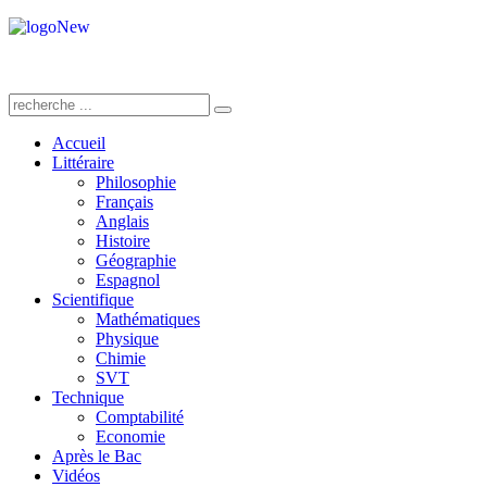
Accueil
Littéraire
Philosophie
Français
Anglais
Histoire
Géographie
Espagnol
Scientifique
Mathématiques
Physique
Chimie
SVT
Technique
Comptabilité
Economie
Après le Bac
Vidéos