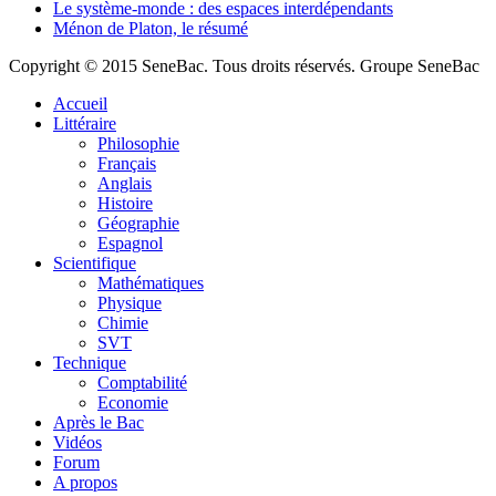
Le système-monde : des espaces interdépendants
Ménon de Platon, le résumé
Copyright © 2015 SeneBac. Tous droits réservés. Groupe SeneBac
Accueil
Littéraire
Philosophie
Français
Anglais
Histoire
Géographie
Espagnol
Scientifique
Mathématiques
Physique
Chimie
SVT
Technique
Comptabilité
Economie
Après le Bac
Vidéos
Forum
A propos