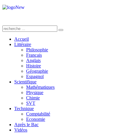
Accueil
Littéraire
Philosophie
Français
Anglais
Histoire
Géographie
Espagnol
Scientifique
Mathématiques
Physique
Chimie
SVT
Technique
Comptabilité
Economie
Après le Bac
Vidéos