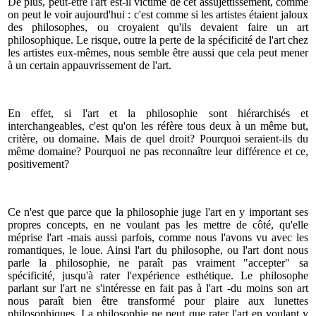
De plus, peut-être l'art est-il victime de cet assujettissement, comme
on peut le voir aujourd'hui : c'est comme si les artistes étaient jaloux
des philosophes, ou croyaient qu'ils devaient faire un art
philosophique. Le risque, outre la perte de la spécificité de l'art chez
les artistes eux-mêmes, nous semble être aussi que cela peut mener
à un certain appauvrissement de l'art.
En effet, si l'art et la philosophie sont hiérarchisés et
interchangeables, c'est qu'on les réfère tous deux à un même but,
critère, ou domaine. Mais de quel droit? Pourquoi seraient-ils du
même domaine? Pourquoi ne pas reconnaître leur différence et ce,
positivement?
Ce n'est que parce que la philosophie juge l'art en y important ses
propres concepts, en ne voulant pas les mettre de côté, qu'elle
méprise l'art -mais aussi parfois, comme nous l'avons vu avec les
romantiques, le loue. Ainsi l'art du philosophe, ou l'art dont nous
parle la philosophie, ne paraît pas vraiment "accepter" sa
spécificité, jusqu'à rater l'expérience esthétique. Le philosophe
parlant sur l'art ne s'intéresse en fait pas à l'art -du moins son art
nous paraît bien être transformé pour plaire aux lunettes
philosophiques. La philosophie ne peut que rater l'art en voulant y