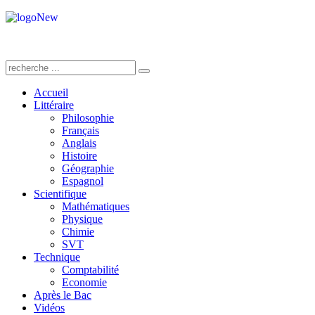
Accueil
Littéraire
Philosophie
Français
Anglais
Histoire
Géographie
Espagnol
Scientifique
Mathématiques
Physique
Chimie
SVT
Technique
Comptabilité
Economie
Après le Bac
Vidéos