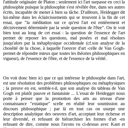
l'attitude originaire de Platon ; seulement ici l'art surpasse en ceci la
philosophie puisque la philosophie s'est révélée être, dans ses autres
écrits, incapable de mener à bien sa tâche. D'ailleurs, Heidegger dit
lui-même dans les éclaircissements qui se trouvent à la fin de cet
essai, que "la méditation sur ce qu'est l'art est entièrement et
décisivement déterminée par la seule question de l'être". On le voit
bien tout au long de cet essai : la question de l'essence de l'art
permet de reposer les questions, mal posées et mal résolues
jusqu'alors par la métaphysique occidentale (cf.son analyse de la
choséité de la chose, à laquelle l'oeuvre d'art -celle de Van Gogh-
permet de répondre mieux que toutes les théories philosophiques en
vigueur), de l'essence de l'être, et de l'essence de la vérité.
On voit donc bien ici que ce qui intéresse le philosophe dans l'art,
est une résolution des problèmes philosophiques ou métaphysiques
; la preuve en est, semble-t-il, que son analyse du tableau de Van
Gogh est plutôt pauvre et fantaisiste ... L'essai de Heidegger nous
porte à penser que la promotion des arts au niveau d'une
connaissance "extatique" scelle en réalité leur soumission au
discours philosophique ; par là en tout cas on usurpe une
description analytique des oeuvres d'art, acceptant leur richesse et
leur diversité, et refusant de hiérarchiser les formes d'art -en
refusant de dire, comme nous l'avons vu ci-dessus avec Kant et